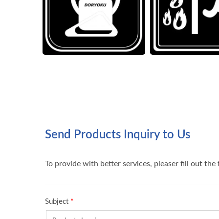
Motore Mini Bldc
NM