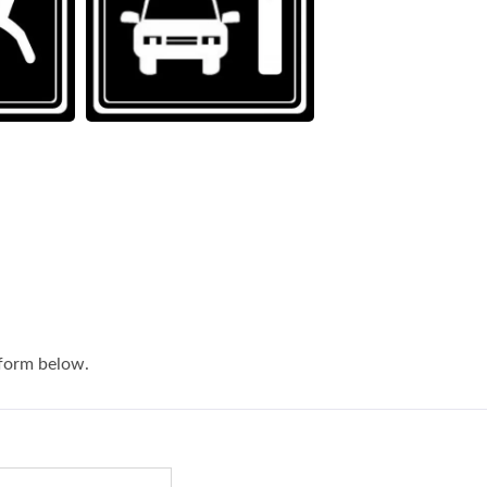
RV040 Motore A Vite
Motore Mini Bldc
Senza Fine Da 400W