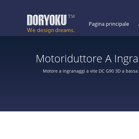
Pagina principale
Motoriduttore A Ingra
Coppia E Alta Qualità
Motore a ingranaggi a vite DC G90 3D a bassa 
mediche, robot, porte automa