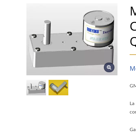
M
C
Mo
G
La 
co
Ga