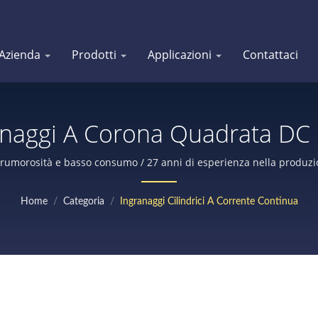
Azienda
Prodotti
Applicazioni
Contattaci
naggi A Corona Quadrata DC |
 Di Produzione Di Motori A I
rumorosità e basso consumo / 27 anni di esperienza nella produzi
tiche, utensili elettrici, attrezzature agricole, con encoder o freno,
Technical Corp.
Home
/
Categoria
/
Ingranaggi Cilindrici A Corrente Continua