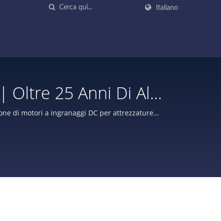
Italiano
 Oltre 25 Anni Di Alta
ngranaggi DC | Doryoku
one di motori a ingranaggi DC per attrezzature
 serrature di sicurezza, ecc.