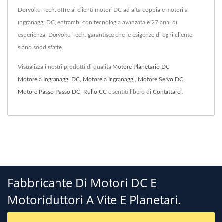
Doryoku Tech. offre ai clienti motori DC ad alta coppia e motori a
ingranaggi DC, entrambi con tecnologia avanzata e 27 anni di
esperienza, Doryoku Tech. garantisce che le esigenze di ogni cliente
siano soddisfatte.
Visualizza i nostri prodotti di qualità
Motore Planetario DC
,
Motore a Ingranaggi DC
,
Motore a Ingranaggi
,
Motore Servo DC
,
Motore Passo-Passo DC
,
Rullo CC
e sentiti libero di
Contattarci
.
Fabbricante Di Motori DC E
Motoriduttori A Vite E Planetari.