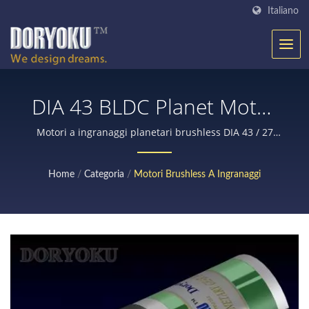
Italiano
DIA 43 BLDC Planet Motor
| Oltre 25 Anni Di Alta
Motori a ingranaggi planetari brushless DIA 43 / 27
anni di esperienza nella produzione di motori a
Coppia E Alta Qualità
ingranaggi DC per attrezzature mediche, robot, porte
Home
/
Categoria
/
Motori Brushless A Ingranaggi
automatiche, utensili elettrici, attrezzature agricole,
Produttore Di Motori A
con encoder o freno, serrature di sicurezza, ecc.
Ingranaggi DC | Doryoku
Technical Corp.