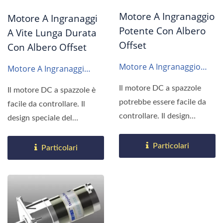
Motore A Ingranaggio
Motore A Ingranaggi
Potente Con Albero
A Vite Lunga Durata
Offset
Con Albero Offset
Motore A Ingranaggio
Motore A Ingranaggi
SF89
SF70-4GN 80 X 80 70W
Il motore DC a spazzole
Il motore DC a spazzole è
4GN
potrebbe essere facile da
facile da controllare. Il
controllare. Il design
design speciale del
speciale dell'ingranaggio...
riduttore e del cambio...
Particolari
Particolari