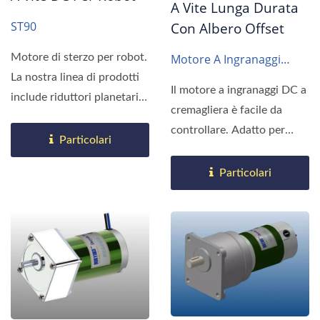
A Vite Lunga Durata
ST90
Con Albero Offset
Motore A Ingranaggi
Motore di sterzo per robot.
SF61-3GN 70 X 70 40W
La nostra linea di prodotti
Il motore a ingranaggi DC a
include riduttori planetari,
cremagliera è facile da
a cremagliera,...
controllare. Adatto per
Particolari
applicazioni che
richiedono...
Particolari