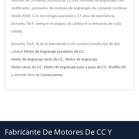
motores de corriente continua de 12-24V, motores de engranajes con
codificador, proveedor de motores de engranajes de corriente continua
desde 2000. Con tecnología avanzada y 27 años de experiencia,
Doryoku Tech. siempre se asegura de satisfacer la demanda de cada
cliente.
Doryoku Tech. te da la bienvenida a ver nuestros productos de alta
calidad
Motor de engranaje planetario de CC
,
Motor de engranaje recto de CC
,
Motor de engranaje
,
Motor servo de CC
,
Motor de engranaje paso a paso de CC
,
Rodillo DC
y siéntete libre de
Contactarnos
.
Fabricante De Motores De CC Y