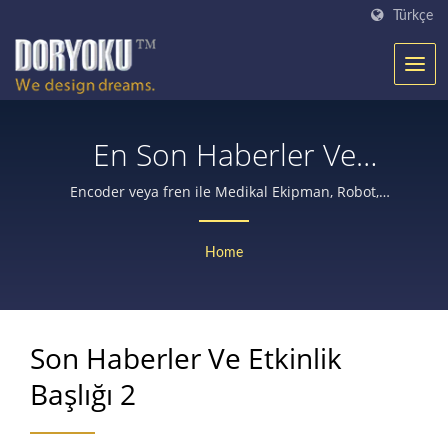
Türkçe
En Son Haberler Ve
Etkinlikler Başlığı 2
Encoder veya fren ile Medikal Ekipman, Robot,
Otomatik kapılar, Elektrikli Alet, Tarım ekipmanları için
27 yıllık DC dişli motor üretim deneyimi.
Home
Son Haberler Ve Etkinlik
Başlığı 2