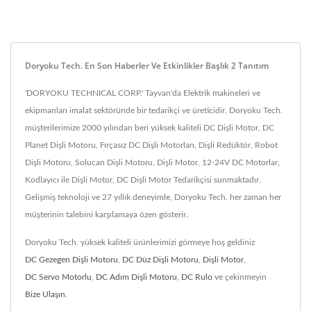
Doryoku Tech. En Son Haberler Ve Etkinlikler Başlık 2 Tanıtım
'DORYOKU TECHNICAL CORP.' Tayvan'da Elektrik makineleri ve
ekipmanları imalat sektöründe bir tedarikçi ve üreticidir. Doryoku Tech.
müşterilerimize 2000 yılından beri yüksek kaliteli DC Dişli Motor, DC
Planet Dişli Motoru, Fırçasız DC Dişli Motorları, Dişli Redüktör, Robot
Dişli Motoru, Solucan Dişli Motoru, Dişli Motor, 12-24V DC Motorlar,
Kodlayıcı ile Dişli Motor, DC Dişli Motor Tedarikçisi sunmaktadır.
Gelişmiş teknoloji ve 27 yıllık deneyimle, Doryoku Tech. her zaman her
müşterinin talebini karşılamaya özen gösterir.
Doryoku Tech. yüksek kaliteli ürünlerimizi görmeye hoş geldiniz
DC Gezegen Dişli Motoru
,
DC Düz Dişli Motoru
,
Dişli Motor
,
DC Servo Motorlu
,
DC Adım Dişli Motoru
,
DC Rulo
ve çekinmeyin
Bize Ulaşın
.