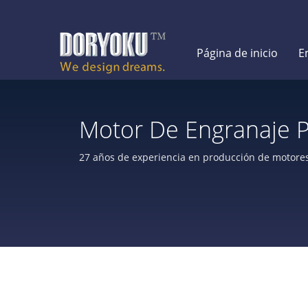
Página de inicio
E
Motor De Engranaje P
De CC Y Reductores 
27 años de experiencia en producción de motores 