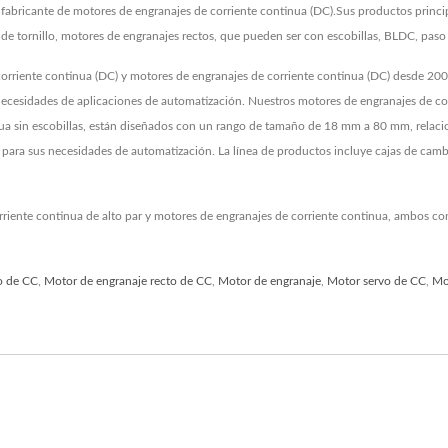
abricante de motores de engranajes de corriente continua (DC).Sus productos princi
de tornillo, motores de engranajes rectos, que pueden ser con escobillas, BLDC, pas
rriente continua (DC) y motores de engranajes de corriente continua (DC) desde 2000
 necesidades de aplicaciones de automatización. Nuestros motores de engranajes de co
nua sin escobillas, están diseñados con un rango de tamaño de 18 mm a 80 mm, relaci
ara sus necesidades de automatización. La línea de productos incluye cajas de cambios 
rriente continua de alto par y motores de engranajes de corriente continua, ambos c
o de CC
,
Motor de engranaje recto de CC
,
Motor de engranaje
,
Motor servo de CC
,
Mo