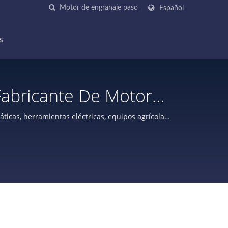
Español
s
Fabricante De Motores
 | Doryoku Technical
icas, herramientas eléctricas, equipos agrícolas,