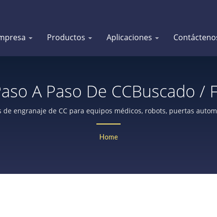
mpresa
Productos
Aplicaciones
Contácteno
aso A Paso De CCBuscado / 
Planetarios Durante 25 Años
de engranaje de CC para equipos médicos, robots, puertas automát
con encoder o freno, cerraduras de seguridad, etc.
Corp.
Home