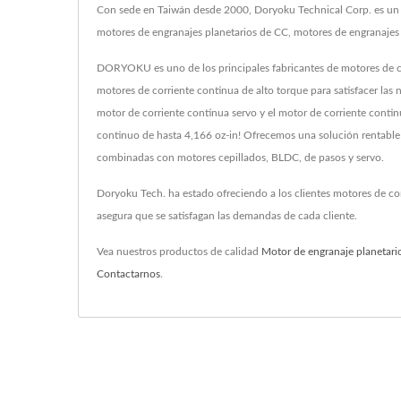
Con sede en Taiwán desde 2000, Doryoku Technical Corp. es un f
motores de engranajes planetarios de CC, motores de engranajes 
DORYOKU es uno de los principales fabricantes de motores de co
motores de corriente continua de alto torque para satisfacer las
motor de corriente continua servo y el motor de corriente conti
continuo de hasta 4,166 oz-in! Ofrecemos una solución rentable p
combinadas con motores cepillados, BLDC, de pasos y servo.
Doryoku Tech. ha estado ofreciendo a los clientes motores de co
asegura que se satisfagan las demandas de cada cliente.
Vea nuestros productos de calidad
Motor de engranaje planetari
Contactarnos
.