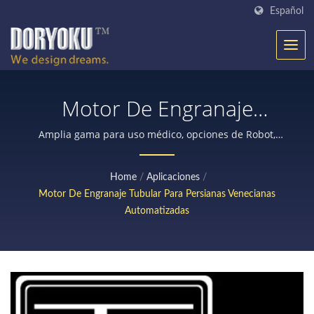
Español
Motor De Engranaje
Tubular Para Persianas
Amplia gama para uso médico, opciones de Robot,
Cortina y Puerta
Venecianas Automatizadas
Home
/
Aplicaciones
/
| Fabricante De Motores
Motor De Engranaje Tubular Para Persianas Venecianas
De Corriente Continua Y
Automatizadas
Cajas De Engranajes
Planetarios Durante 25
Años | Doryoku Technical