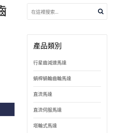
齒
產品類別
行星齒減速馬達
蝸桿蝸輪齒輪馬達
直流馬達
直流伺服馬達
塔輪式馬達