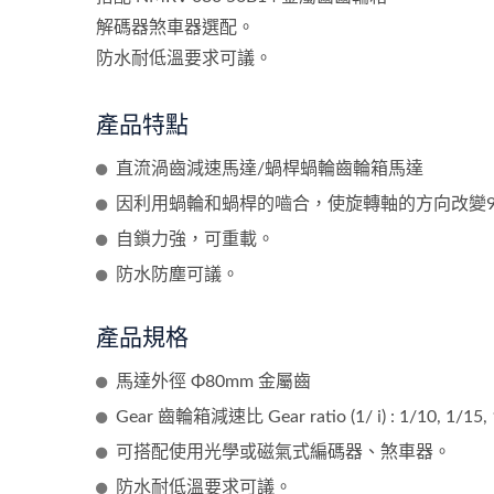
解碼器煞車器選配。
防水耐低溫要求可議。
產品特點
直流渦齒減速馬達/蝸桿蝸輪齒輪箱馬達
因利用蝸輪和蝸桿的嚙合，使旋轉軸的方向改變9
自鎖力強，可重載。
防水防塵可議。
產品規格
馬達外徑 Φ80mm 金屬齒
Gear 齒輪箱減速比 Gear ratio (1/ i) : 1/10, 1/15, 1
可搭配使用光學或磁氣式編碼器、煞車器。
防水耐低溫要求可議。