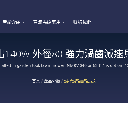
產品介紹
直流馬達應用
聯絡我們
出140W 外徑80 強力渦齒減速
installed in garden tool, lawn mower. NMRV 040 or 63B
流馬達，減速馬達，行星式齒輪減速機，無刷馬達，無刷伺服馬達，正齒
首頁
/
產品分類
/
蝸桿蝸輪齒輪馬達