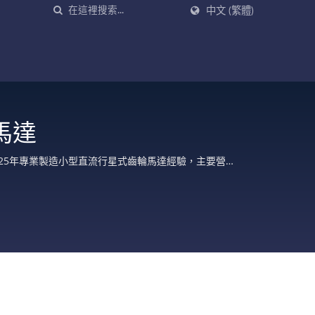
中文 (繁體)
馬達
14 is option. / 25年專業製造小型直流行星式齒輪馬達經驗，主要營運
減速機等。