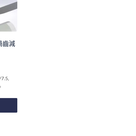
強渦齒減
.5,
0。