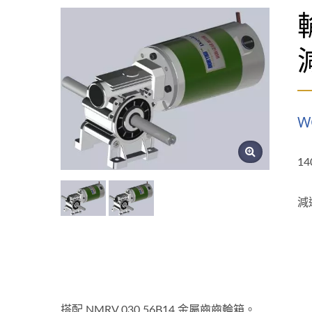
W
14
減速
搭配 NMRV 030 56B14 金屬齒齒輪箱。