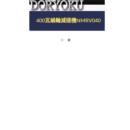
400瓦蝸輪減速機NMRV040