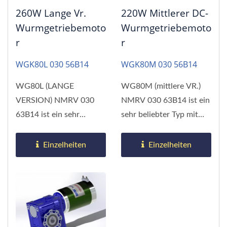
260W Lange Vr.
220W Mittlerer DC-
Wurmgetriebemoto
Wurmgetriebemoto
R
R
WGK80L 030 56B14
WGK80M 030 56B14
WG80L (LANGE
WG80M (mittlere VR.)
VERSION) NMRV 030
NMRV 030 63B14 ist ein
63B14 ist ein sehr
sehr beliebter Typ mit
beliebter Typ mit breiter
breiter Anwendung.
Anwendung.
Einzelheiten
Einzelheiten