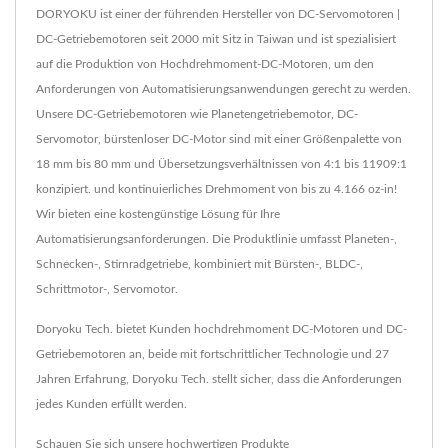
DORYOKU ist einer der führenden Hersteller von DC-Servomotoren |
DC-Getriebemotoren seit 2000 mit Sitz in Taiwan und ist spezialisiert
auf die Produktion von Hochdrehmoment-DC-Motoren, um den
Anforderungen von Automatisierungsanwendungen gerecht zu werden.
Unsere DC-Getriebemotoren wie Planetengetriebemotor, DC-
Servomotor, bürstenloser DC-Motor sind mit einer Größenpalette von
18 mm bis 80 mm und Übersetzungsverhältnissen von 4:1 bis 11909:1
konzipiert. und kontinuierliches Drehmoment von bis zu 4.166 oz-in!
Wir bieten eine kostengünstige Lösung für Ihre
Automatisierungsanforderungen. Die Produktlinie umfasst Planeten-,
Schnecken-, Stirnradgetriebe, kombiniert mit Bürsten-, BLDC-,
Schrittmotor-, Servomotor.
Doryoku Tech. bietet Kunden hochdrehmoment DC-Motoren und DC-
Getriebemotoren an, beide mit fortschrittlicher Technologie und 27
Jahren Erfahrung, Doryoku Tech. stellt sicher, dass die Anforderungen
jedes Kunden erfüllt werden.
Schauen Sie sich unsere hochwertigen Produkte