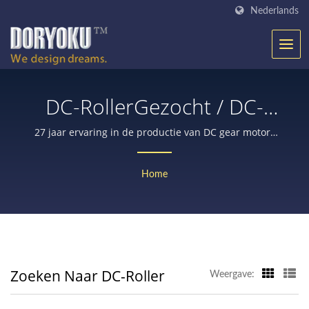
Nederlands
DC-RollerGezocht / DC-
Motoren & Planetaire
27 jaar ervaring in de productie van DC gear motors
voor medische apparatuur, robots, automatische
Versnellingsbakken
deuren, elektrische gereedschappen,
Home
Fabrikant Voor 25 Jaar |
landbouwapparatuur, met encoder of rem,
beveiligingsslot, enz.
Doryoku Technical Corp.
Zoeken Naar DC-Roller
Weergave: