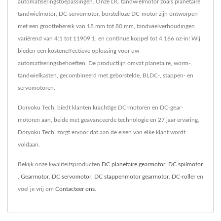
automatiseringstoepassingen. Onze DC tandwielmotor zoals planetaire
tandwielmotor, DC-servomotor, borstelloze DC-motor zijn ontworpen
met een groottebereik van 18 mm tot 80 mm, tandwielverhoudingen
variërend van 4:1 tot 11909:1. en continue koppel tot 4.166 oz-in! Wij
bieden een kosteneffectieve oplossing voor uw
automatiseringsbehoeften. De productlijn omvat planetaire, worm-,
tandwielkasten, gecombineerd met geborstelde, BLDC-, stappen- en
servomotoren.
Doryoku Tech. biedt klanten krachtige DC-motoren en DC-gear-
motoren aan, beide met geavanceerde technologie en 27 jaar ervaring,
Doryoku Tech. zorgt ervoor dat aan de eisen van elke klant wordt
voldaan.
Bekijk onze kwaliteitsproducten
DC planetaire gearmotor
,
DC spilmotor
,
Gearmotor
,
DC servomotor
,
DC stappenmotor gearmotor
,
DC-roller
en
voel je vrij om
Contacteer ons
.