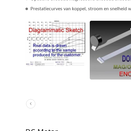
Prestatiecurves van koppel, stroom en snelheid 