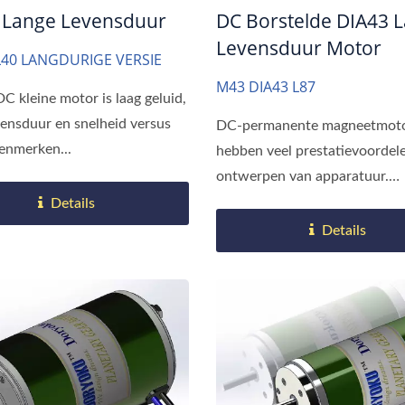
 Lange Levensduur
DC Borstelde DIA43 
Levensduur Motor
L40 LANGDURIGE VERSIE
M43 DIA43 L87
 kleine motor is laag geluid,
vensduur en snelheid versus
DC-permanente magneetmot
enmerken...
hebben veel prestatievoordele
ontwerpen van apparatuur.
Vergeleken...
Details
Details