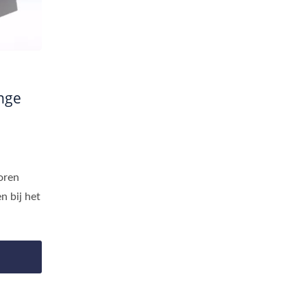
nge
oren
n bij het