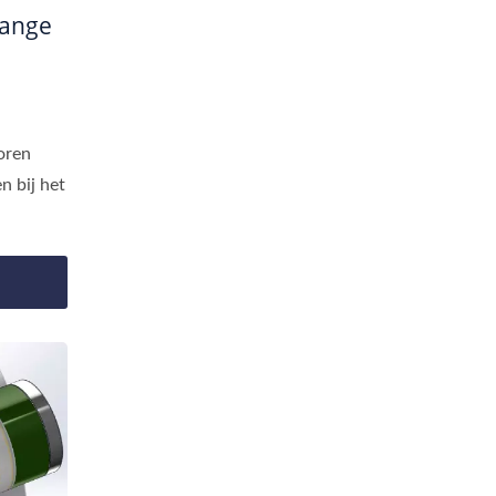
Lange
oren
n bij het