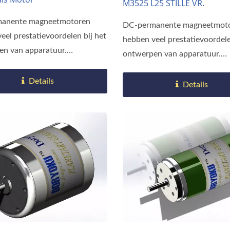
M3525 L25 STILLE VR.
anente magneetmotoren
DC-permanente magneetmot
eel prestatievoordelen bij het
hebben veel prestatievoordele
en van apparatuur.
ontwerpen van apparatuur.
en...
Vergeleken...
Details
Details