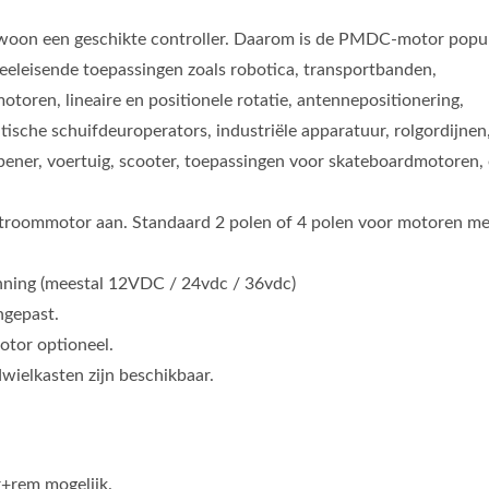
 gewoon een geschikte controller. Daarom is de PMDC-motor popul
eleisende toepassingen zoals robotica, transportbanden,
otoren, lineaire en positionele rotatie, antennepositionering,
sche schuifdeuroperators, industriële apparatuur, rolgordijnen
ener, voertuig, scooter, toepassingen voor skateboardmotoren, 
troommotor aan. Standaard 2 polen of 4 polen voor motoren m
ing (meestal 12VDC / 24vdc / 36vdc)
ngepast.
tor optioneel.
wielkasten zijn beschikbaar.
+rem mogelijk.