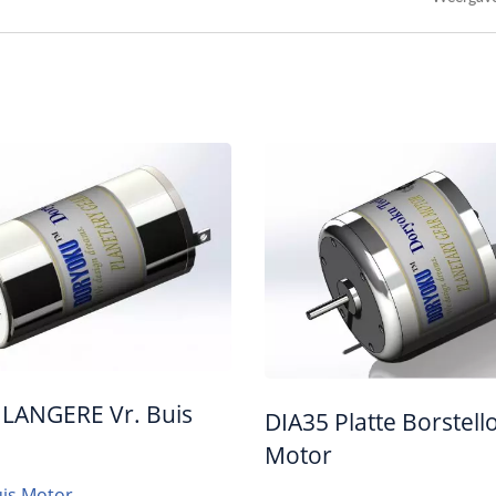
W Wormwiel NMRV040
Mini Bldc-Motor
 LANGERE Vr. Buis
DIA35 Platte Borstell
Motor
is Motor