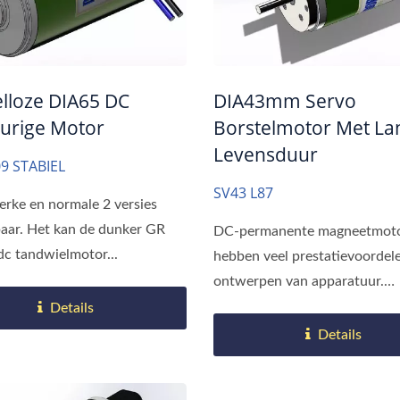
elloze DIA65 DC
DIA43mm Servo
urige Motor
Borstelmotor Met La
Levensduur
9 STABIEL
SV43 L87
terke en normale 2 versies
aar. Het kan de dunker GR
DC-permanente magneetmot
c tandwielmotor...
hebben veel prestatievoordele
ontwerpen van apparatuur.
Vergeleken...
Details
Details