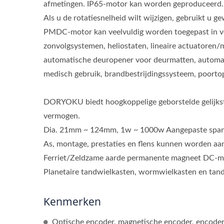
afmetingen. IP65-motor kan worden geproduceerd.
Als u de rotatiesnelheid wilt wijzigen, gebruikt u
PMDC-motor kan veelvuldig worden toegepast in ve
zonvolgsystemen, heliostaten, lineaire actuatoren/m
automatische deuropener voor deurmatten, automati
medisch gebruik, brandbestrijdingssysteem, poortop
DORYOKU biedt hoogkoppelige geborstelde gelijks
vermogen.
Dia. 21mm ~ 124mm, 1w ~ 1000w Aangepaste spann
As, montage, prestaties en flens kunnen worden aa
Ferriet/Zeldzame aarde permanente magneet DC-mo
Planetaire tandwielkasten, wormwielkasten en tand
Kenmerken
Optische encoder, magnetische encoder, encoder