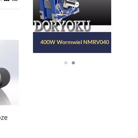
400W Wormwiel NMRV040
oze