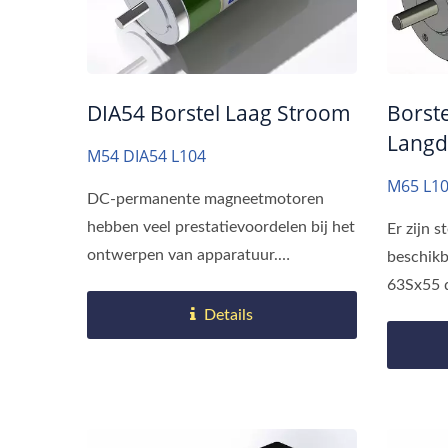
DIA54 Borstel Laag Stroom
Borst
Langd
M54 DIA54 L104
M65 L10
DC-permanente magneetmotoren
hebben veel prestatievoordelen bij het
Er zijn s
ontwerpen van apparatuur.
beschikb
Vergeleken...
63Sx55 d
Details