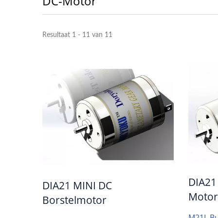
DC-Motor
Resultaat 1 - 11 van 11
Mini Bldc-Motor
400
DIA21
DIA21 MINI DC
Motor
Borstelmotor
M21L Bu