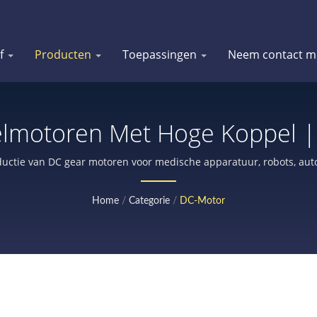
jf
Producten
Toepassingen
Neem contact m
motoren Met Hoge Koppel | 
| Doryoku Technical Corp.
roductie van DC gear motoren voor medische apparatuur, robots, au
landbouwmachines, met encoder of rem, beveiligingsslot, enz.
Home
/
Categorie
/
DC-Motor