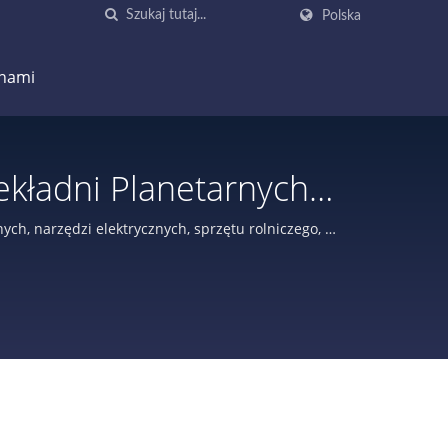
Polska
 nami
ekładni Planetarnych
orp.
ch, narzędzi elektrycznych, sprzętu rolniczego, z