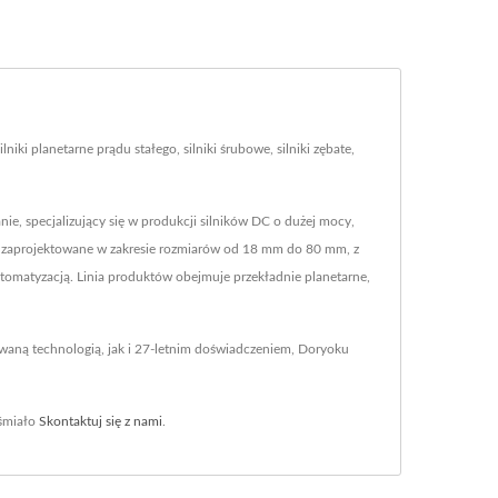
ki planetarne prądu stałego, silniki śrubowe, silniki zębate,
, specjalizujący się w produkcji silników DC o dużej mocy,
C, są zaprojektowane w zakresie rozmiarów od 18 mm do 80 mm, z
tomatyzacją. Linia produktów obejmuje przekładnie planetarne,
owaną technologią, jak i 27-letnim doświadczeniem, Doryoku
śmiało
Skontaktuj się z nami
.