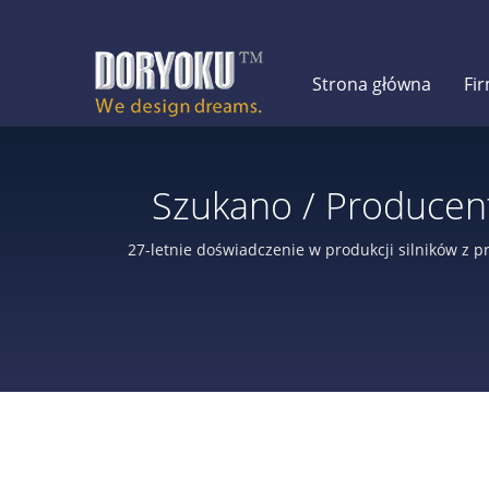
Strona główna
Fi
Szukano / Producent
Od 
27-letnie doświadczenie w produkcji silników z p