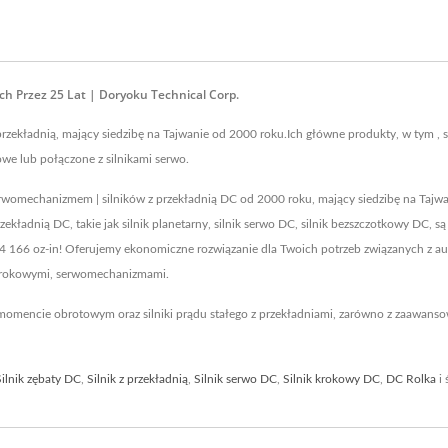
ch Przez 25 Lat | Doryoku Technical Corp.
zekładnią, mający siedzibę na Tajwanie od 2000 roku.Ich główne produkty, w tym , silni
e lub połączone z silnikami serwo.
echanizmem | silników z przekładnią DC od 2000 roku, mający siedzibę na Tajwanie
przekładnią DC, takie jak silnik planetarny, silnik serwo DC, silnik bezszczotkowy D
4 166 oz-in! Oferujemy ekonomiczne rozwiązanie dla Twoich potrzeb związanych z au
 krokowymi, serwomechanizmami.
 momencie obrotowym oraz silniki prądu stałego z przekładniami, zarówno z zaawans
Silnik zębaty DC
,
Silnik z przekładnią
,
Silnik serwo DC
,
Silnik krokowy DC
,
DC Rolka
i 