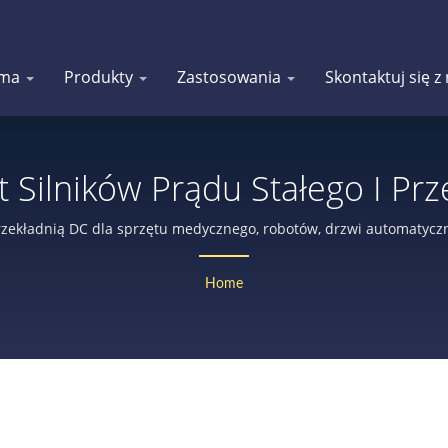
rma
Produkty
Zastosowania
Skontaktuj się z
 Silników Prądu Stałego I Prz
25 Lat | Doryoku Technical C
rzekładnią DC dla sprzętu medycznego, robotów, drzwi automatyczny
enkoderem lub hamulcem, zamków zabezpieczających itp.
Home