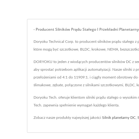
- Producent Silników Prądu Stałego I Przekładni Planetarny
Doryoku Technical Corp. to producent silników prądu stałego z pr
które mogą być szczotkowe, BLDC, krokowe, NEMA, bezszczotkow
DORYOKU to jeden z wiodących producentów silników DC z serwom
aby sprostać potrzebom aplikacji automatyzacji. Nasze silniki z 
przełożeniami od 4:1 do 11909:1. i ciągły moment obrotowy do 
ślimakowe, zębate, połączone z silnikami szczotkowymi, BLDC,
Doryoku Tech. oferuje klientom silniki prądu stałego o wysokim
Tech. zapewnia spełnienie wymagań każdego klienta.
Zobacz nasze produkty najwyższej jakości
Silnik planetarny DC
,