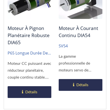
Moteur À Pignon
Moteur À Courant
Planétaire Robuste
Continu DIA54
DIA65
SV54
P65 Longue Durée De
La gamme
Vie
professionnelle de
Moteur CC puissant avec
moteurs servo de
réducteur planétaire,
DORYOKU est le
couple continu stable.
meilleur choix pour
Meilleur choix pour...
Détails
l'équipement...
Détails