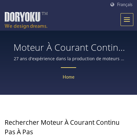
Français
Moteur À Courant Continu
Pas À PasRecherche /
27 ans d'expérience dans la production de moteurs à
courant continu pour équipements médicaux, robots,
Fabricant De Moteurs CC
portes automatiques, outils électriques, équipements
Home
agricoles, avec encodeur ou frein, serrure de sécurité,
Et De Réducteurs
etc.
Planétaires Depuis 25 Ans
| Doryoku Technical Corp.
Rechercher Moteur À Courant Continu
Pas À Pas