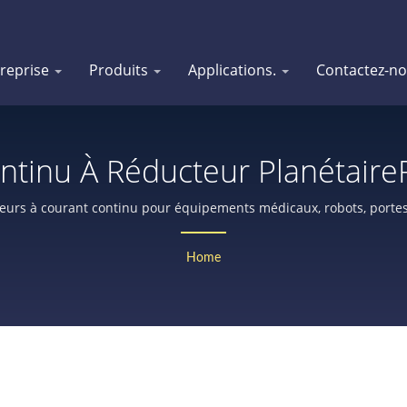
reprise
Produits
Applications.
Contactez-n
tinu À Réducteur Planétaire
 Réducteurs Planétaires Dep
eurs à courant continu pour équipements médicaux, robots, portes
agricoles, avec encodeur ou frein, serrure de sécurité, etc.
Technical Corp.
Home