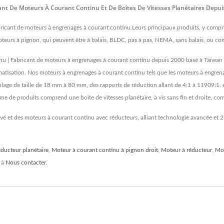
ant De Moteurs À Courant Continu Et De Boîtes De Vitesses Planétaires Depui
icant de moteurs à engrenages à courant continu.Leurs principaux produits, y compri
moteurs à pignon, qui peuvent être à balais, BLDC, pas à pas, NEMA, sans balais, ou c
 | Fabricant de moteurs à engrenages à courant continu depuis 2000 basé à Taiwan e
atisation. Nos moteurs à engrenages à courant continu tels que les moteurs à engrena
lage de taille de 18 mm à 80 mm, des rapports de réduction allant de 4:1 à 11909:1. 
e de produits comprend une boîte de vitesses planétaire, à vis sans fin et droite, co
é et des moteurs à courant continu avec réducteurs, alliant technologie avancée et 2
ducteur planétaire
,
Moteur à courant continu à pignon droit
,
Moteur à réducteur
,
Mot
s à
Nous contacter
.