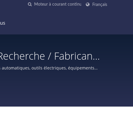
Français
ous
Recherche / Fabricant
uis 25 Ans | Doryoku
 automatiques, outils électriques, équipements