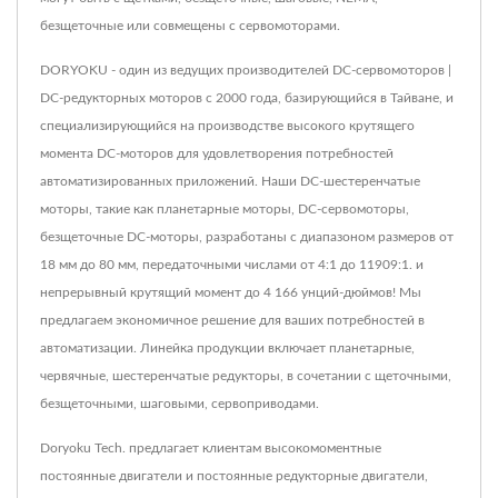
безщеточные или совмещены с сервомоторами.
DORYOKU - один из ведущих производителей DC-сервомоторов |
DC-редукторных моторов с 2000 года, базирующийся в Тайване, и
специализирующийся на производстве высокого крутящего
момента DC-моторов для удовлетворения потребностей
автоматизированных приложений. Наши DC-шестеренчатые
моторы, такие как планетарные моторы, DC-сервомоторы,
безщеточные DC-моторы, разработаны с диапазоном размеров от
18 мм до 80 мм, передаточными числами от 4:1 до 11909:1. и
непрерывный крутящий момент до 4 166 унций-дюймов! Мы
предлагаем экономичное решение для ваших потребностей в
автоматизации. Линейка продукции включает планетарные,
червячные, шестеренчатые редукторы, в сочетании с щеточными,
безщеточными, шаговыми, сервоприводами.
Doryoku Tech. предлагает клиентам высокомоментные
постоянные двигатели и постоянные редукторные двигатели,