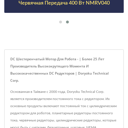
Червячная Передача 400 Вт NMRV040
DC Шестеренчатый Мотор Для Робота - | Более 25 Лет
Производитель Высококрутящего Момента И
Высококачественных DC Редукторов | Doryoku Technical
Corp.
Основанная в Тайване с 2000 года, Doryoku Technical Corp.
является производителем постоянного тока с редуктором. Их
основные продукты включают постоянный ток с цилиндрическим
редуктором для роботов, планетарные редукторы постоянного
тока, червячные редукторы, цилиндрические редукторы, которые
могут быть с щетками, безщеточные, шаговые, NEMA,