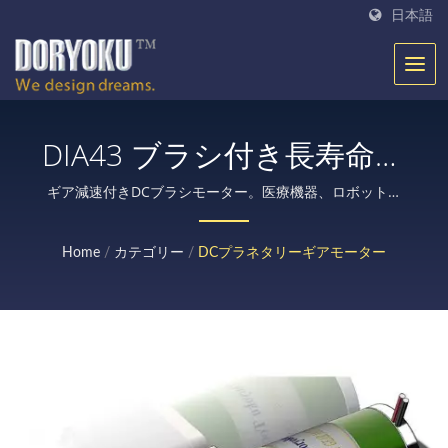
日本語
DIA43 ブラシ付き長寿命モ
ーター | 25年以上の高ト
ギア減速付きDCブラシモーター。医療機器、ロボット、
自動ドア、電動工具、農業機器、エンコーダーまたはブレ
ルク＆高品質DCギアモー
ーキ、セキュリティロックなどのための27年のDCギアモ
Home
/
カテゴリー
/
DCプラネタリーギアモーター
ターの製造メーカー |
ーター製造経験。
Doryoku Technical Corp.