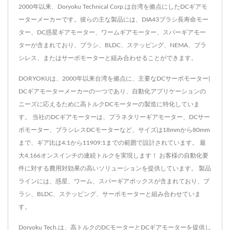
2000年以来、Doryoku Technical Corp.は台湾を拠点にしたDCギアモ
ーターメーカーです。彼らの主な製品には、DIA43ブラシ長寿命モー
ター、DC惑星ギアモーター、ワームギアモーター、スパーギアモー
ターが含まれており、ブラシ、BLDC、ステッピング、NEMA、ブラ
シレス、またはサーボモーターと組み合わせることができます。
DORYOKUは、2000年以来台湾を拠点に、主要なDCサーボモーター|
DCギアモーターメーカーの一つであり、自動化アプリケーションの
ニーズに応えるために高トルクDCモーターの製造に特化していま
す。 当社のDCギアモーターは、プラネタリーギアモーター、DCサー
ボモーター、ブラシレスDCモーターなど、サイズは18mmから80mm
まで、ギア比は4:1から11909:1までの範囲で設計されています。 最
大4,166オンスインチの連続トルクを実現します！ お客様の自動化要
件に対する費用対効果の高いソリューションを提供しています。 製品
ラインには、惑星、ワーム、スパーギアボックスが含まれており、ブ
ラシ、BLDC、ステッピング、サーボモーターと組み合わせていま
す。
Doryoku Tech.は、高トルクのDCモーターとDCギアモーターを提供し