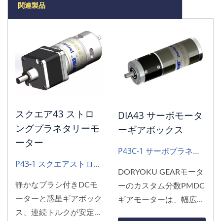
関連製品
スクエア43 ストロ
DIA43 サーボモータ
ングプラネタリーモ
ーギアボックス
ーター
P43C-1 サーボプラネタ
P43-1 スクエアストロン
リ
DORYOKU GEARモータ
グ
静かなブラシ付きDCモ
ーのカスタム分数PMDC
ーターと惑星ギアボック
ギアモーターは、幅広い
ス、連続トルクが安定し
OEMアプリケーション